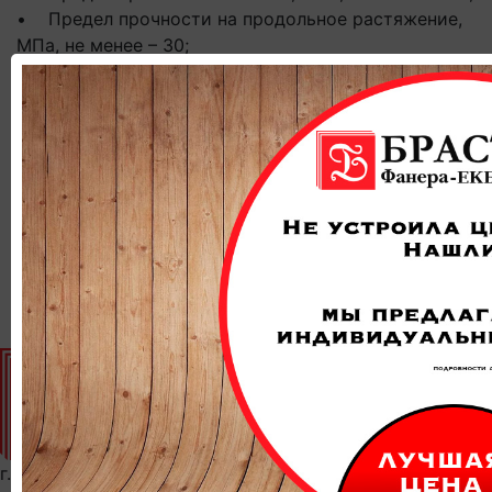
• Предел прочности на продольное растяжение,
МПа, не менее – 30;
• Модуль Юнга, ГПа, не менее – 7;
• Ударная вязкость, кДж/м, не менее – 34;
• Теплопроводность Вт/м∙К, не более – 0,24;
• Коэффициент звукопоглощения, дБ, не менее –
0,1.
Приобретая товар от несертифицированных
производителей, покупатель имеет право
требовать документ, определяющий практические
эксплуатационные параметры фанеры ФСФ.
г. Екатеринбург, Аппаратная ул. 2, Литера "А"