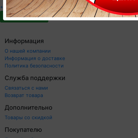
+7 (343) 226-17-77
ekb@faneraservis.ru
Заказать звонок
Информация
О нашей компании
Информация о доставке
Политика безопасности
Служба поддержки
Связаться с нами
Возврат товара
Дополнительно
Товары со скидкой
Покупателю